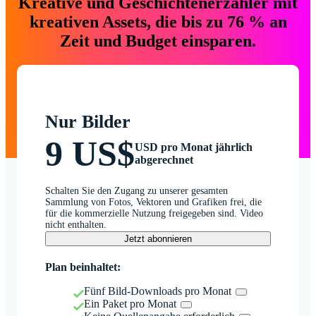
Kreative und Geschichtenerzähler mit
kreativen Assets, die bis zu 76 % an
Zeit und Budget einsparen.
Nur Bilder
9 US$
USD pro Monat jährlich
abgerechnet
Schalten Sie den Zugang zu unserer gesamten
Sammlung von Fotos, Vektoren und Grafiken frei, die
für die kommerzielle Nutzung freigegeben sind. Video
nicht enthalten.
Jetzt abonnieren
Plan beinhaltet:
Fünf Bild-Downloads pro Monat
Ein Paket pro Monat