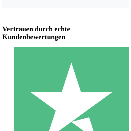
Vertrauen durch echte
Kundenbewertungen
Individuelle Credit-Pakete
Zahlen Sie nach Bedarf mit Download-Credits. Keine
monatliche Verpflichtung erforderlich.
1 Download
10
US$
00