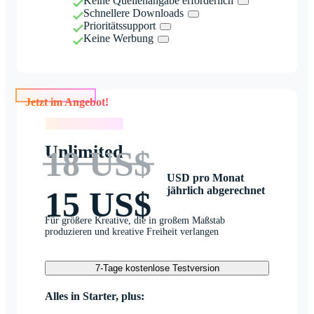
Keine Quellenangabe erforderlich
Schnellere Downloads
Prioritätssupport
Keine Werbung
Jetzt im Angebot!
Jetzt im Angebot!
Unlimited
18 US$
USD pro Monat
jährlich abgerechnet
15 US$
Für größere Kreative, die in großem Maßstab
produzieren und kreative Freiheit verlangen
7-Tage kostenlose Testversion
Alles in Starter, plus: