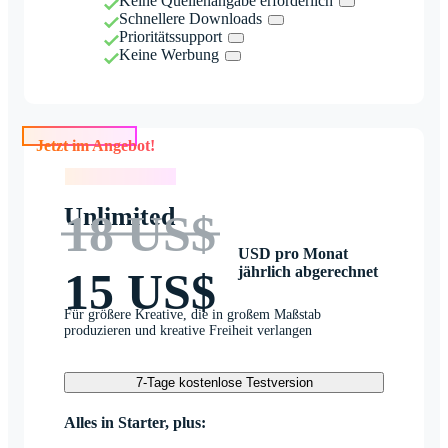
Keine Quellenangabe erforderlich
Schnellere Downloads
Prioritätssupport
Keine Werbung
Jetzt im Angebot!
Jetzt im Angebot!
Unlimited
18 US$
USD pro Monat
jährlich abgerechnet
15 US$
Für größere Kreative, die in großem Maßstab
produzieren und kreative Freiheit verlangen
7-Tage kostenlose Testversion
Alles in Starter, plus: