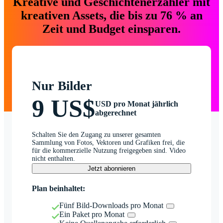
Kreative und Geschichtenerzähler mit
kreativen Assets, die bis zu 76 % an
Zeit und Budget einsparen.
Nur Bilder
9 US$
USD pro Monat jährlich
abgerechnet
Schalten Sie den Zugang zu unserer gesamten
Sammlung von Fotos, Vektoren und Grafiken frei, die
für die kommerzielle Nutzung freigegeben sind. Video
nicht enthalten.
Jetzt abonnieren
Plan beinhaltet:
Fünf Bild-Downloads pro Monat
Ein Paket pro Monat