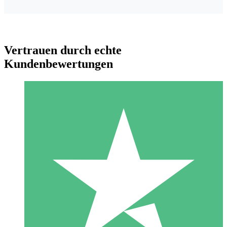
Vertrauen durch echte
Kundenbewertungen
Individuelle Credit-Pakete
Zahlen Sie nach Bedarf mit Download-Credits. Keine
monatliche Verpflichtung erforderlich.
1 Download
10
US$
00