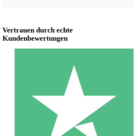
Vertrauen durch echte
Kundenbewertungen
Individuelle Credit-Pakete
Zahlen Sie nach Bedarf mit Download-Credits. Keine
monatliche Verpflichtung erforderlich.
1 Download
10
US$
00