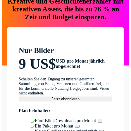
Kreative und Geschichtenerzähler mit
kreativen Assets, die bis zu 76 % an
Zeit und Budget einsparen.
Nur Bilder
9 US$
USD pro Monat jährlich
abgerechnet
Schalten Sie den Zugang zu unserer gesamten
Sammlung von Fotos, Vektoren und Grafiken frei, die
für die kommerzielle Nutzung freigegeben sind. Video
nicht enthalten.
Jetzt abonnieren
Plan beinhaltet:
Fünf Bild-Downloads pro Monat
Ein Paket pro Monat