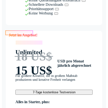
Keine Quellenangabe erforderlich
Schnellere Downloads
Prioritätssupport
Keine Werbung
Jetzt im Angebot!
Jetzt im Angebot!
Unlimited
18 US$
USD pro Monat
jährlich abgerechnet
15 US$
Für größere Kreative, die in großem Maßstab
produzieren und kreative Freiheit verlangen
7-Tage kostenlose Testversion
Alles in Starter, plus: