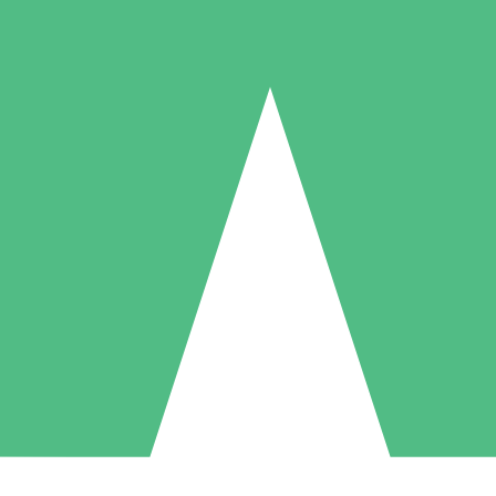
Individuelle Credit-Pakete
 nach Bedarf mit Download-Credits. Keine monatliche Verpflichtung er
1 Download
5 Downloads
10 Downloa
10
15
20
US$
00
US$
00
US$
0