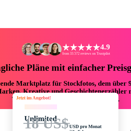
4.9
from 33.572 reviews on Trustpilot
liche Pläne mit einfacher Preis
hrende Marktplatz für Stockfotos, dem über
arken, Kreative und Geschichtenerzähler mi
Jetzt im Angebot!
76 % an Zeit und Budget einsparen.
Jetzt im Angebot!
Unlimited
18 US$
USD pro Monat