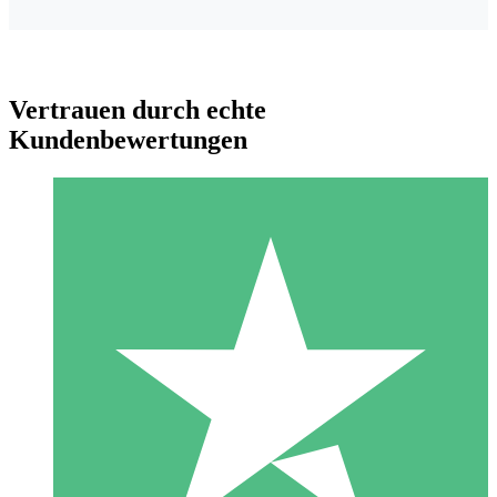
Vertrauen durch echte
Kundenbewertungen
Individuelle Credit-Pakete
Zahlen Sie nach Bedarf mit Download-Credits. Keine
monatliche Verpflichtung erforderlich.
1 Download
10
US$
00