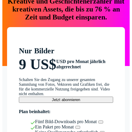
Kreative und Geschichtenerzähler mit
kreativen Assets, die bis zu 76 % an
Zeit und Budget einsparen.
Nur Bilder
9 US$
USD pro Monat jährlich
abgerechnet
Schalten Sie den Zugang zu unserer gesamten
Sammlung von Fotos, Vektoren und Grafiken frei, die
für die kommerzielle Nutzung freigegeben sind. Video
nicht enthalten.
Jetzt abonnieren
Plan beinhaltet:
Fünf Bild-Downloads pro Monat
Ein Paket pro Monat