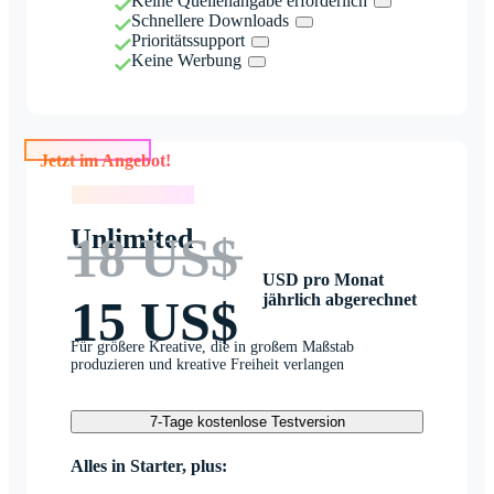
Keine Quellenangabe erforderlich
Schnellere Downloads
Prioritätssupport
Keine Werbung
Jetzt im Angebot!
Jetzt im Angebot!
Unlimited
18 US$
USD pro Monat
jährlich abgerechnet
15 US$
Für größere Kreative, die in großem Maßstab
produzieren und kreative Freiheit verlangen
7-Tage kostenlose Testversion
Alles in Starter, plus: