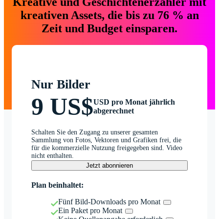
Kreative und Geschichtenerzähler mit
kreativen Assets, die bis zu 76 % an
Zeit und Budget einsparen.
Nur Bilder
9 US$
USD pro Monat jährlich
abgerechnet
Schalten Sie den Zugang zu unserer gesamten
Sammlung von Fotos, Vektoren und Grafiken frei, die
für die kommerzielle Nutzung freigegeben sind. Video
nicht enthalten.
Jetzt abonnieren
Plan beinhaltet:
Fünf Bild-Downloads pro Monat
Ein Paket pro Monat