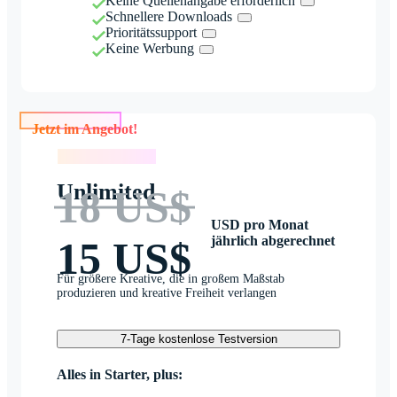
Keine Quellenangabe erforderlich
Schnellere Downloads
Prioritätssupport
Keine Werbung
Jetzt im Angebot!
Jetzt im Angebot!
Unlimited
18 US$
USD pro Monat
jährlich abgerechnet
15 US$
Für größere Kreative, die in großem Maßstab
produzieren und kreative Freiheit verlangen
7-Tage kostenlose Testversion
Alles in Starter, plus: