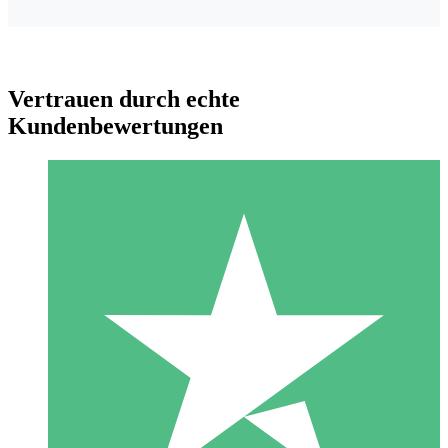
Vertrauen durch echte
Kundenbewertungen
Individuelle Credit-Pakete
Zahlen Sie nach Bedarf mit Download-Credits. Keine
monatliche Verpflichtung erforderlich.
1 Download
10
US$
00