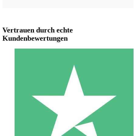
Vertrauen durch echte
Kundenbewertungen
Individuelle Credit-Pakete
Zahlen Sie nach Bedarf mit Download-Credits. Keine
monatliche Verpflichtung erforderlich.
1 Download
10
US$
00