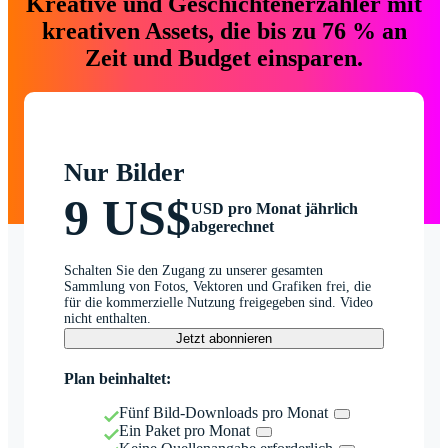
Kreative und Geschichtenerzähler mit
kreativen Assets, die bis zu 76 % an
Zeit und Budget einsparen.
Nur Bilder
9 US$
USD pro Monat jährlich
abgerechnet
Schalten Sie den Zugang zu unserer gesamten
Sammlung von Fotos, Vektoren und Grafiken frei, die
für die kommerzielle Nutzung freigegeben sind. Video
nicht enthalten.
Jetzt abonnieren
Plan beinhaltet:
Fünf Bild-Downloads pro Monat
Ein Paket pro Monat