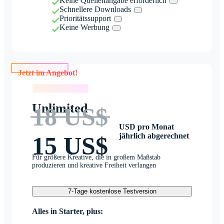
Keine Quellenangabe erforderlich
Schnellere Downloads
Prioritätssupport
Keine Werbung
Jetzt im Angebot!
Jetzt im Angebot!
Unlimited
18 US$
USD pro Monat
jährlich abgerechnet
15 US$
Für größere Kreative, die in großem Maßstab
produzieren und kreative Freiheit verlangen
7-Tage kostenlose Testversion
Alles in Starter, plus: