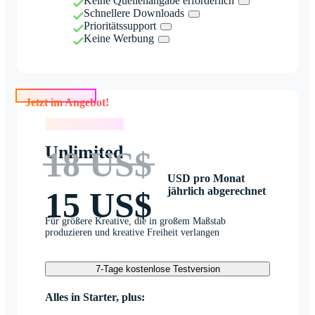
Keine Quellenangabe erforderlich
Schnellere Downloads
Prioritätssupport
Keine Werbung
Jetzt im Angebot!
Jetzt im Angebot!
Unlimited
18 US$
USD pro Monat
jährlich abgerechnet
15 US$
Für größere Kreative, die in großem Maßstab
produzieren und kreative Freiheit verlangen
7-Tage kostenlose Testversion
Alles in Starter, plus: