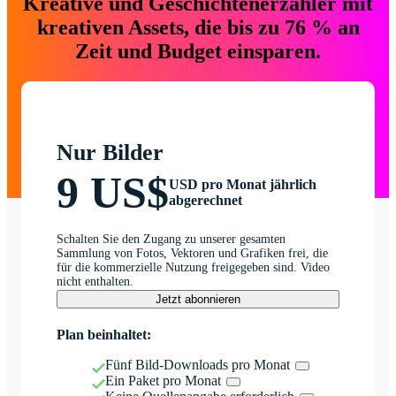
Kreative und Geschichtenerzähler mit
kreativen Assets, die bis zu 76 % an
Zeit und Budget einsparen.
Nur Bilder
9 US$
USD pro Monat jährlich
abgerechnet
Schalten Sie den Zugang zu unserer gesamten
Sammlung von Fotos, Vektoren und Grafiken frei, die
für die kommerzielle Nutzung freigegeben sind. Video
nicht enthalten.
Jetzt abonnieren
Plan beinhaltet:
Fünf Bild-Downloads pro Monat
Ein Paket pro Monat