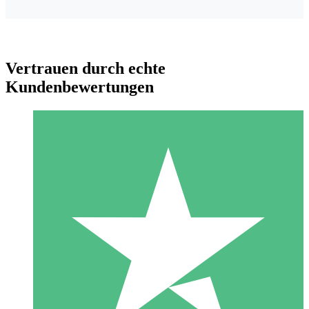
Vertrauen durch echte
Kundenbewertungen
Individuelle Credit-Pakete
Zahlen Sie nach Bedarf mit Download-Credits. Keine
monatliche Verpflichtung erforderlich.
1 Download
10
US$
00