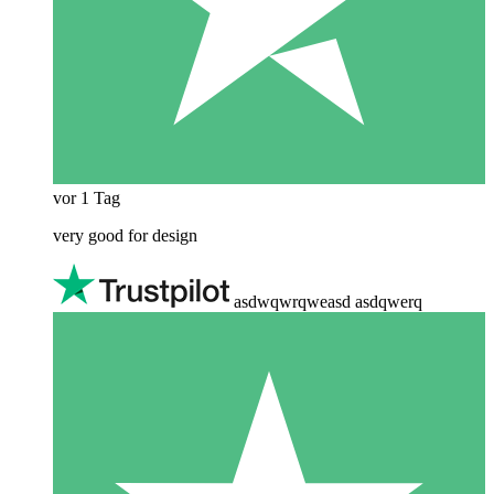
vor 1 Tag
very good for design
asdwqwrqweasd asdqwerq