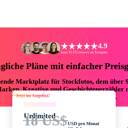
4.9
from 33.572 reviews on Trustpilot
liche Pläne mit einfacher Preis
hrende Marktplatz für Stockfotos, dem über
arken, Kreative und Geschichtenerzähler mi
Jetzt im Angebot!
76 % an Zeit und Budget einsparen.
Jetzt im Angebot!
Unlimited
18 US$
USD pro Monat