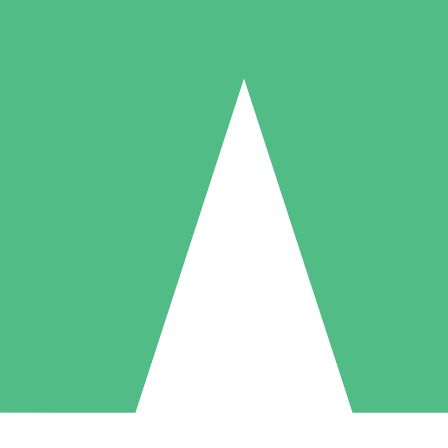
Individuelle Credit-Pakete
 nach Bedarf mit Download-Credits. Keine monatliche Verpflichtung er
1 Download
5 Downloads
10 Downloa
10
15
20
US$
00
US$
00
US$
0