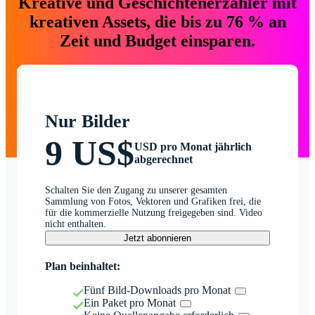
Kreative und Geschichtenerzähler mit
kreativen Assets, die bis zu 76 % an
Zeit und Budget einsparen.
Nur Bilder
9 US$
USD pro Monat jährlich
abgerechnet
Schalten Sie den Zugang zu unserer gesamten
Sammlung von Fotos, Vektoren und Grafiken frei, die
für die kommerzielle Nutzung freigegeben sind. Video
nicht enthalten.
Jetzt abonnieren
Plan beinhaltet:
Fünf Bild-Downloads pro Monat
Ein Paket pro Monat