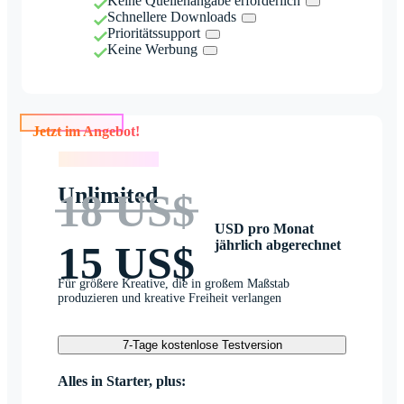
Keine Quellenangabe erforderlich
Schnellere Downloads
Prioritätssupport
Keine Werbung
Jetzt im Angebot!
Jetzt im Angebot!
Unlimited
18 US$
USD pro Monat
jährlich abgerechnet
15 US$
Für größere Kreative, die in großem Maßstab
produzieren und kreative Freiheit verlangen
7-Tage kostenlose Testversion
Alles in Starter, plus: