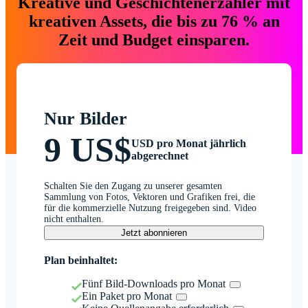
Kreative und Geschichtenerzähler mit
kreativen Assets, die bis zu 76 % an
Zeit und Budget einsparen.
Nur Bilder
9 US$
USD pro Monat jährlich
abgerechnet
Schalten Sie den Zugang zu unserer gesamten
Sammlung von Fotos, Vektoren und Grafiken frei, die
für die kommerzielle Nutzung freigegeben sind. Video
nicht enthalten.
Jetzt abonnieren
Plan beinhaltet:
Fünf Bild-Downloads pro Monat
Ein Paket pro Monat