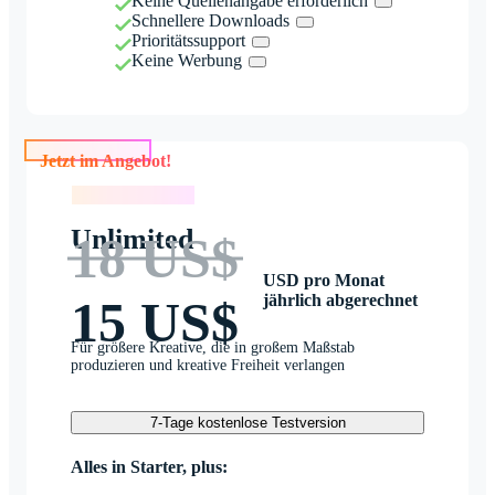
Keine Quellenangabe erforderlich
Schnellere Downloads
Prioritätssupport
Keine Werbung
Jetzt im Angebot!
Jetzt im Angebot!
Unlimited
18 US$
USD pro Monat
jährlich abgerechnet
15 US$
Für größere Kreative, die in großem Maßstab
produzieren und kreative Freiheit verlangen
7-Tage kostenlose Testversion
Alles in Starter, plus: