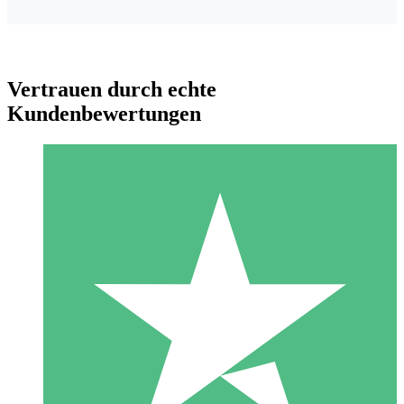
Vertrauen durch echte
Kundenbewertungen
Individuelle Credit-Pakete
Zahlen Sie nach Bedarf mit Download-Credits. Keine
monatliche Verpflichtung erforderlich.
1 Download
10
US$
00