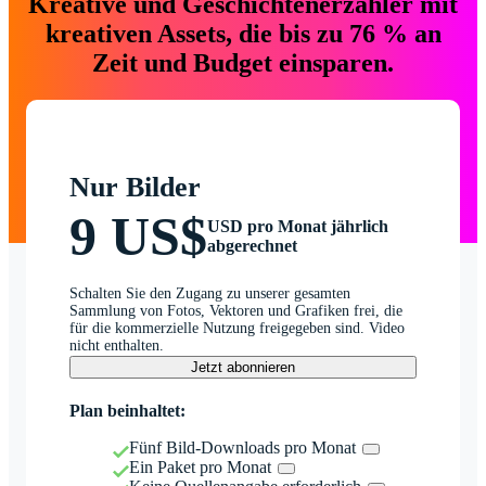
Kreative und Geschichtenerzähler mit
kreativen Assets, die bis zu 76 % an
Zeit und Budget einsparen.
Nur Bilder
9 US$
USD pro Monat jährlich
abgerechnet
Schalten Sie den Zugang zu unserer gesamten
Sammlung von Fotos, Vektoren und Grafiken frei, die
für die kommerzielle Nutzung freigegeben sind. Video
nicht enthalten.
Jetzt abonnieren
Plan beinhaltet:
Fünf Bild-Downloads pro Monat
Ein Paket pro Monat