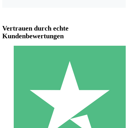
Vertrauen durch echte
Kundenbewertungen
Individuelle Credit-Pakete
Zahlen Sie nach Bedarf mit Download-Credits. Keine
monatliche Verpflichtung erforderlich.
1 Download
10
US$
00