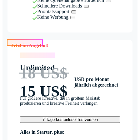
Keine Quellenangabe erforderlich
Schnellere Downloads
Prioritätssupport
Keine Werbung
Jetzt im Angebot!
Jetzt im Angebot!
Unlimited
18 US$
USD pro Monat
jährlich abgerechnet
15 US$
Für größere Kreative, die in großem Maßstab
produzieren und kreative Freiheit verlangen
7-Tage kostenlose Testversion
Alles in Starter, plus: