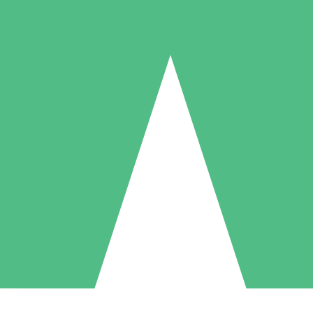
Individuelle Credit-Pakete
 nach Bedarf mit Download-Credits. Keine monatliche Verpflichtung er
1 Download
5 Downloads
10 Downloa
10
15
20
US$
00
US$
00
US$
0