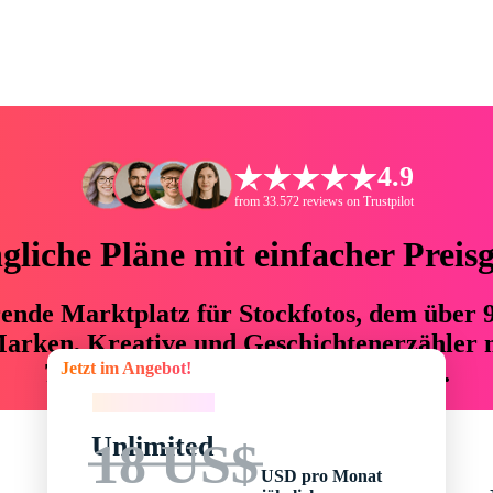
4.9
from 33.572 reviews on Trustpilot
liche Pläne mit einfacher Preis
hrende Marktplatz für Stockfotos, dem über
arken, Kreative und Geschichtenerzähler mi
Jetzt im Angebot!
76 % an Zeit und Budget einsparen.
Jetzt im Angebot!
Unlimited
18 US$
USD pro Monat