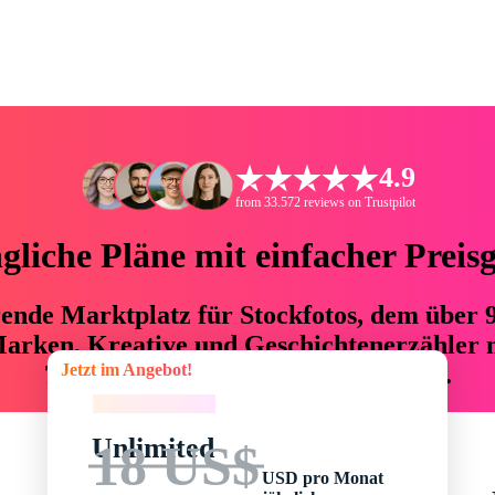
4.9
from 33.572 reviews on Trustpilot
liche Pläne mit einfacher Preis
hrende Marktplatz für Stockfotos, dem über
arken, Kreative und Geschichtenerzähler mi
Jetzt im Angebot!
76 % an Zeit und Budget einsparen.
Jetzt im Angebot!
Unlimited
18 US$
USD pro Monat