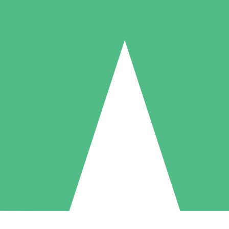
Individuelle Credit-Pakete
 nach Bedarf mit Download-Credits. Keine monatliche Verpflichtung er
1 Download
5 Downloads
10 Downloa
10
15
20
US$
00
US$
00
US$
0