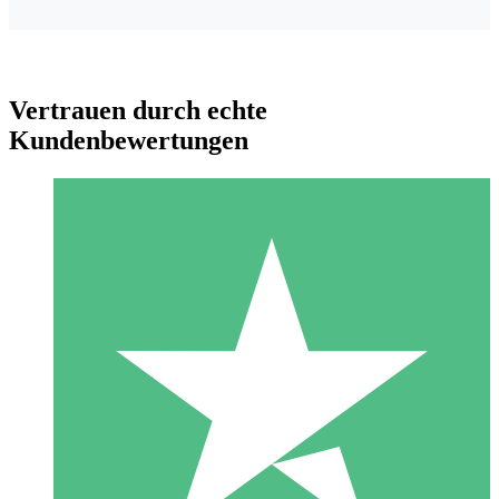
Vertrauen durch echte
Kundenbewertungen
Individuelle Credit-Pakete
Zahlen Sie nach Bedarf mit Download-Credits. Keine
monatliche Verpflichtung erforderlich.
1 Download
10
US$
00