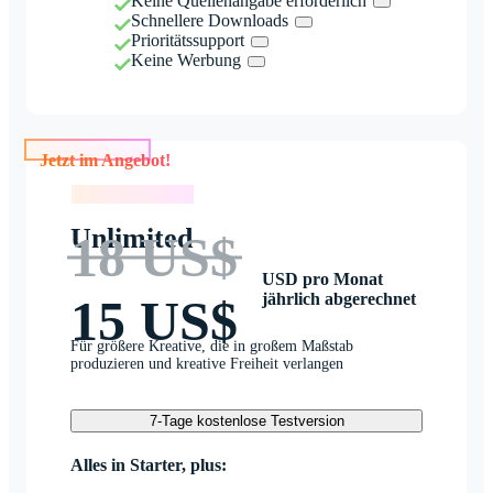
Keine Quellenangabe erforderlich
Schnellere Downloads
Prioritätssupport
Keine Werbung
Jetzt im Angebot!
Jetzt im Angebot!
Unlimited
18 US$
USD pro Monat
jährlich abgerechnet
15 US$
Für größere Kreative, die in großem Maßstab
produzieren und kreative Freiheit verlangen
7-Tage kostenlose Testversion
Alles in Starter, plus: