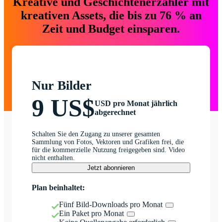
Kreative und Geschichtenerzähler mit
kreativen Assets, die bis zu 76 % an
Zeit und Budget einsparen.
Nur Bilder
9 US$
USD pro Monat jährlich
abgerechnet
Schalten Sie den Zugang zu unserer gesamten
Sammlung von Fotos, Vektoren und Grafiken frei, die
für die kommerzielle Nutzung freigegeben sind. Video
nicht enthalten.
Jetzt abonnieren
Plan beinhaltet:
Fünf Bild-Downloads pro Monat
Ein Paket pro Monat