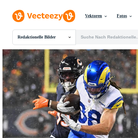
Vektoren
Fotos
Redaktionelle Bilder
Alle Bilder
Fotos
PNGs
PSDs
SVGs
Vorlagen
Vektoren
Videos
Motion Graphics
Redaktionelle Bilder
Redaktionelle Ereignisse