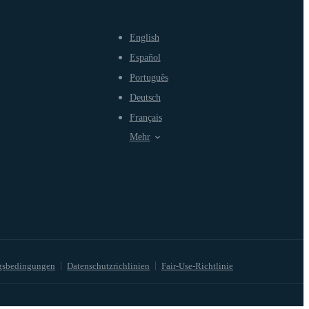
English
Español
Português
Deutsch
Français
Mehr
gsbedingungen
Datenschutzrichlinien
Fair-Use-Richtlinie