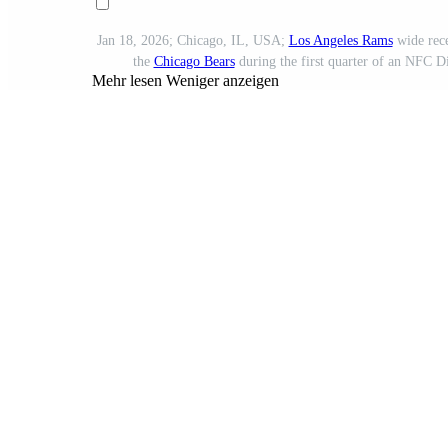
Jan 18, 2026; Chicago, IL, USA;
Los Angeles Rams
wide rece
the
Chicago Bears
during the first quarter of an NFC D
Mehr lesen
Weniger anzeigen