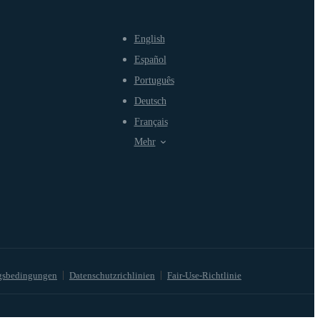
English
Español
Português
Deutsch
Français
Mehr
gsbedingungen
Datenschutzrichlinien
Fair-Use-Richtlinie