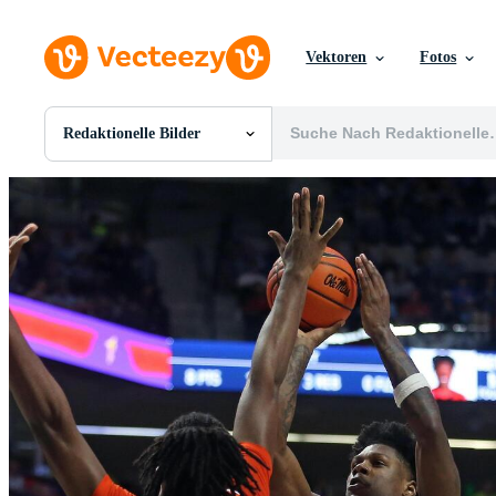
Vektoren
Fotos
Redaktionelle Bilder
Alle Bilder
Fotos
PNGs
PSDs
SVGs
Vorlagen
Vektoren
Videos
Motion Graphics
Redaktionelle Bilder
Redaktionelle Ereignisse