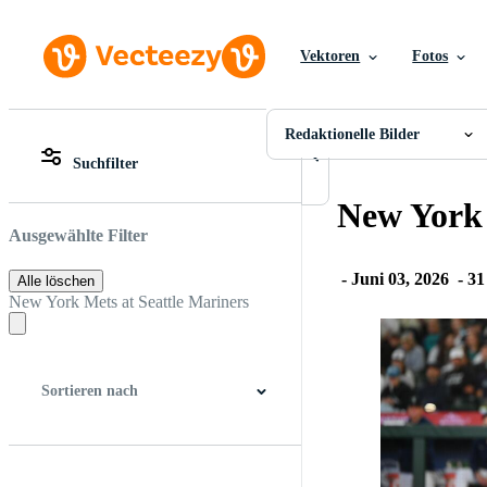
Vektoren
Fotos
Redaktionelle Bilder
Alle Bilder
Fotos
Redaktionelle Bilder
PNGs
Suchfilter
PSDs
Alle Bilder
SVGs
Fotos
New York 
Vorlagen
PNGs
Vektoren
PSDs
Ausgewählte Filter
Videos
SVGs
Motion Graphics
Vorlagen
-
Juni 03, 2026
-
31
Alle löschen
Redaktionelle Bilder
Vektoren
New York Mets at Seattle Mariners
Redaktionelle Ereignisse
Videos
Motion Graphics
Redaktionelle Bilder
Redaktionelle Ereignisse
Sortieren nach
Bester Treffer
Neueste