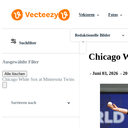
Vektoren
Fotos
Redaktionelle Bilder
Alle Bilder
Fotos
Redaktionelle Bilder
PNGs
Suchfilter
PSDs
Alle Bilder
SVGs
Fotos
Chicago W
Vorlagen
PNGs
Vektoren
PSDs
Ausgewählte Filter
Videos
SVGs
Motion Graphics
Vorlagen
-
Juni 03, 2026
-
20
Alle löschen
Redaktionelle Bilder
Vektoren
Chicago White Sox at Minnesota Twins
Redaktionelle Ereignisse
Videos
Motion Graphics
Redaktionelle Bilder
Redaktionelle Ereignisse
Sortieren nach
Bester Treffer
Neueste