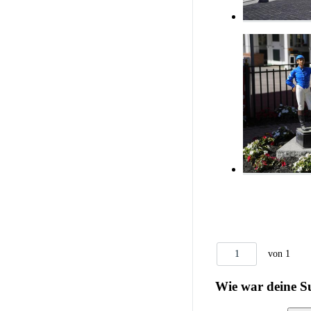
1
von 1
Wie war deine S