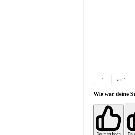
1
von 1
Wie war deine S
Daumen hoch
Dau