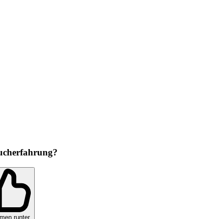
ucherfahrung?
men runter