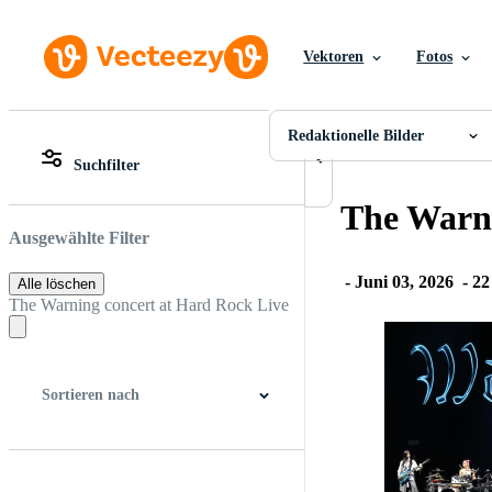
Vektoren
Fotos
Redaktionelle Bilder
Alle Bilder
Fotos
Redaktionelle Bilder
PNGs
Suchfilter
PSDs
Alle Bilder
SVGs
Fotos
The Warni
Vorlagen
PNGs
Vektoren
PSDs
Ausgewählte Filter
Videos
SVGs
Motion Graphics
Vorlagen
-
Juni 03, 2026
-
22
Alle löschen
Redaktionelle Bilder
Vektoren
The Warning concert at Hard Rock Live
Redaktionelle Ereignisse
Videos
Motion Graphics
Redaktionelle Bilder
Redaktionelle Ereignisse
Sortieren nach
Bester Treffer
Neueste