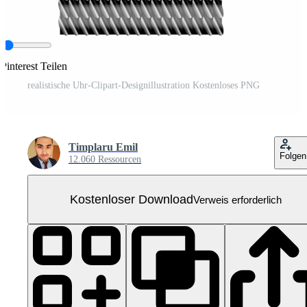
Pinterest Teilen
realistische Uhr-Clipart-Designillustration Kostenloses PNG
Timplaru Emil
Folgen
12.060 Ressourcen
Kostenloser Download
Verweis erforderlich