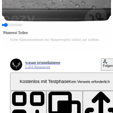
f Pinterest Teilen
Farbe Aluminiumdosen mit Wassertropfen isoliert auf weißem Hintergrund. 3D-Rendering. Pro PNG
wasan prunglampoo
Folgen
5.454 Ressourcen
Kostenlos mit Testphase
Kein Verweis erforderlich