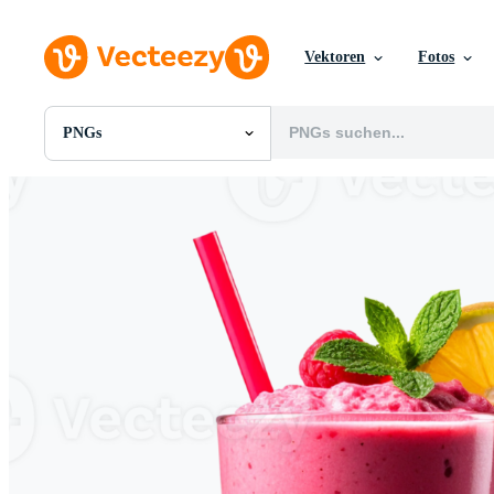
Vektoren
Fotos
PNGs
Alle Bilder
Fotos
PNGs
PSDs
SVGs
Vorlagen
Vektoren
Videos
Motion Graphics
Redaktionelle Bilder
Redaktionelle Ereignisse