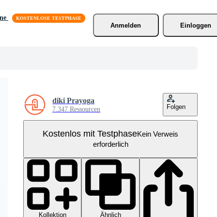
äne
Anmelden
Einloggen
diki Prayoga
Folgen
7.347 Ressourcen
Kostenlos mit Testphase
Kein Verweis
erforderlich
Kollektion
Ähnlich