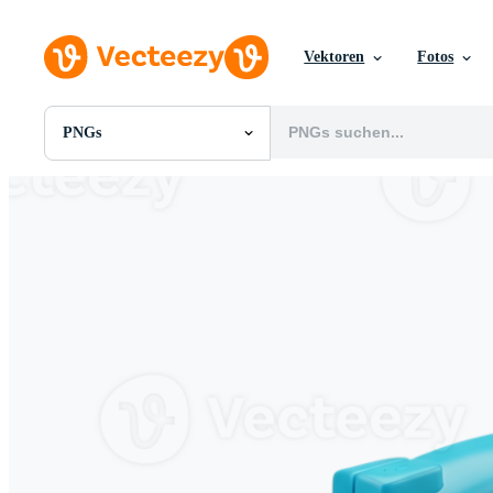
Vektoren
Fotos
PNGs
Alle Bilder
Fotos
PNGs
PSDs
SVGs
Vorlagen
Vektoren
Videos
Motion Graphics
Redaktionelle Bilder
Redaktionelle Ereignisse