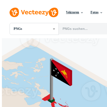
Vektoren
Fotos
PNGs
Alle Bilder
Fotos
PNGs
PSDs
SVGs
Vorlagen
Vektoren
Videos
Motion Graphics
Redaktionelle Bilder
Redaktionelle Ereignisse