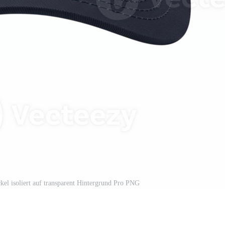
ckel isoliert auf transparent Hintergrund Pro PNG