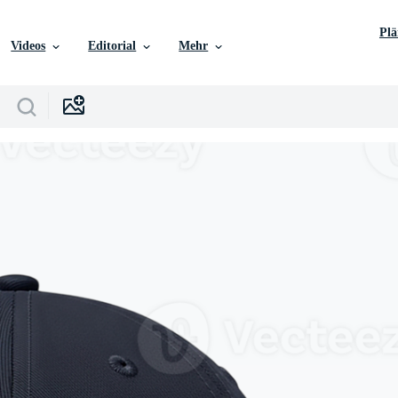
Pl
Videos
Editorial
Mehr