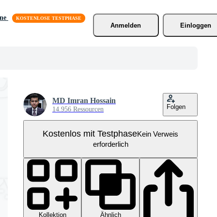
äne
Anmelden
Einloggen
MD Imran Hossain
Folgen
14.956 Ressourcen
Kostenlos mit Testphase
Kein Verweis
erforderlich
Kollektion
Ähnlich