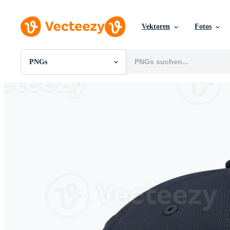
Vektoren
Fotos
PNGs
Alle Bilder
Fotos
PNGs
PSDs
SVGs
Vorlagen
Vektoren
Videos
Motion Graphics
Redaktionelle Bilder
Redaktionelle Ereignisse