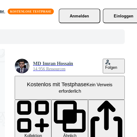
äne
Anmelden
Einloggen
MD Imran Hossain
Folgen
14.956 Ressourcen
Kostenlos mit Testphase
Kein Verweis
erforderlich
Kollektion
Ähnlich