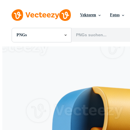
Vektoren
Fotos
PNGs
Alle Bilder
Fotos
PNGs
PSDs
SVGs
Vorlagen
Vektoren
Videos
Motion Graphics
Redaktionelle Bilder
Redaktionelle Ereignisse