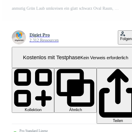
anmutig Grün Laub umkreisen ein glatt schwarz Oval Raum, Bildung ein schön natürlich Rahmen oder dekorativ Rand Element zum verschiedene Design Projekte Pro PNG
Digiet Pro
Folgen
2.312 Ressourcen
Kostenlos mit Testphase
Kein Verweis erforderlich
Kollektion
Ähnlich
Teilen
Pro Standard Lizenz