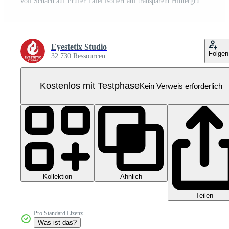
voll Schach auf Prüfer Tafel isoliert auf transparent Hintergrund Pro PNG
Eyestetix Studio
Folgen
32.730 Ressourcen
Kostenlos mit Testphase
Kein Verweis erforderlich
Kollektion
Ähnlich
Teilen
Pro Standard Lizenz
Was ist das?