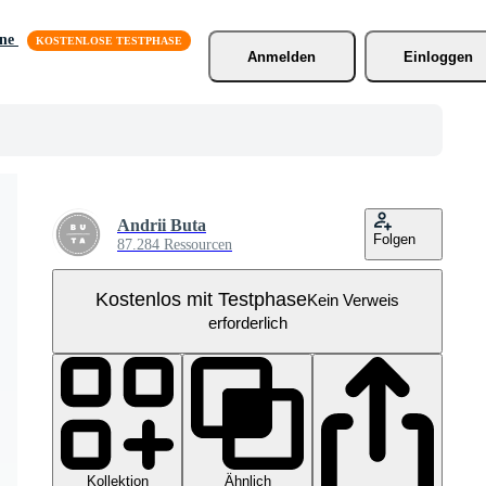
äne
Anmelden
Einloggen
Andrii Buta
Folgen
87.284 Ressourcen
Kostenlos mit Testphase
Kein Verweis
erforderlich
Kollektion
Ähnlich