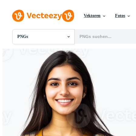
Vektoren
Fotos
PNGs
Alle Bilder
Fotos
PNGs
PSDs
SVGs
Vorlagen
Vektoren
Videos
Motion Graphics
Redaktionelle Bilder
Redaktionelle Ereignisse