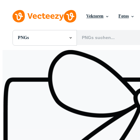
Vektoren
Fotos
PNGs
Alle Bilder
Fotos
PNGs
PSDs
SVGs
Vorlagen
Vektoren
Videos
Motion Graphics
Redaktionelle Bilder
Redaktionelle Ereignisse