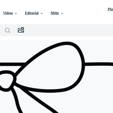
Pl
Videos
Editorial
Mehr