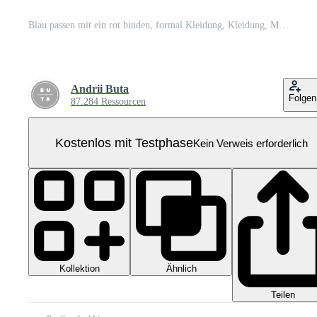
Blau passen mit ein rot binden, formal Kleidung, Kleidung, Mannequin, Schnitt aus transparent Pro PNG
Andrii Buta
Folgen
87.284 Ressourcen
Kostenlos mit Testphase
Kein Verweis erforderlich
Kollektion
Ähnlich
Teilen