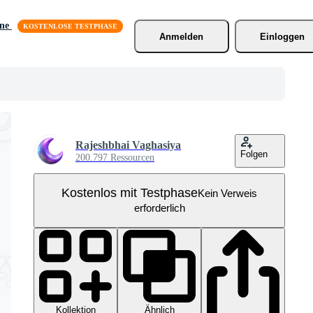
äne
Anmelden
Einloggen
Rajeshbhai Vaghasiya
Folgen
200.797 Ressourcen
Kostenlos mit Testphase
Kein Verweis
erforderlich
Kollektion
Ähnlich