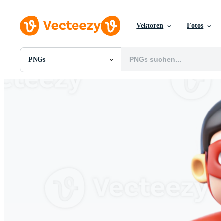
Vektoren
Fotos
PNGs
Alle Bilder
Fotos
PNGs
PSDs
SVGs
Vorlagen
Vektoren
Videos
Motion Graphics
Redaktionelle Bilder
Redaktionelle Ereignisse