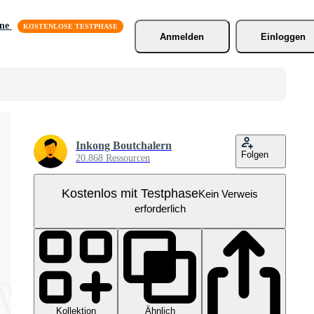
äne
Anmelden
Einloggen
Inkong Boutchalern
Folgen
20.868 Ressourcen
Kostenlos mit Testphase
Kein Verweis
erforderlich
Kollektion
Ähnlich