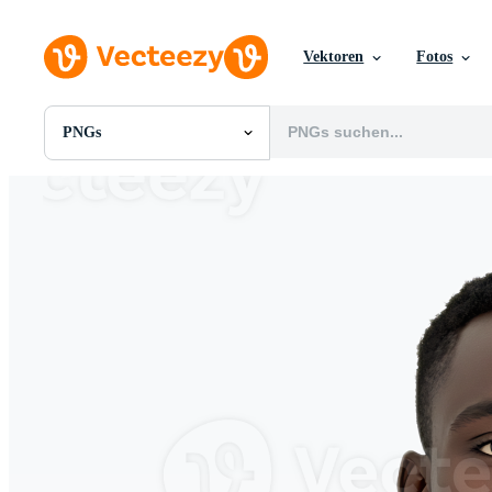
Vektoren
Fotos
PNGs
Alle Bilder
Fotos
PNGs
PSDs
SVGs
Vorlagen
Vektoren
Videos
Motion Graphics
Redaktionelle Bilder
Redaktionelle Ereignisse