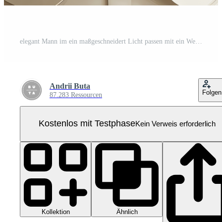
elegant Mann im ein maßgeschneidert Licht passen mit ein Weiß Hemd Pro PNG
Andrii Buta
Folgen
87.283 Ressourcen
Kostenlos mit Testphase
Kein Verweis erforderlich
Kollektion
Ähnlich