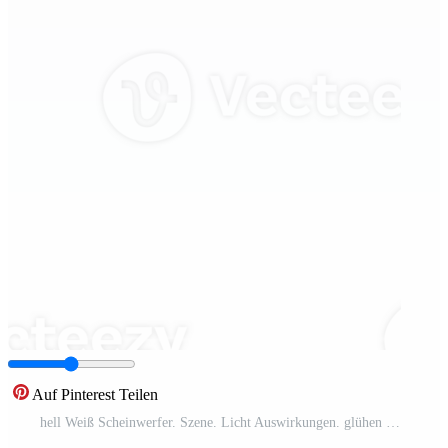
Auf Pinterest Teilen
hell Weiß Scheinwerfer. Szene. Licht Auswirkungen. glühen Licht Wirkung. glühend Lampe. . Illustration Nummer 194 Pro PNG