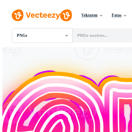
Vektoren
Fotos
PNGs
Alle Bilder
Fotos
PNGs
PSDs
SVGs
Vorlagen
Vektoren
Videos
Motion Graphics
Redaktionelle Bilder
Redaktionelle Ereignisse