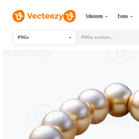
Vektoren
Fotos
PNGs
Alle Bilder
Fotos
PNGs
PSDs
SVGs
Vorlagen
Vektoren
Videos
Motion Graphics
Redaktionelle Bilder
Redaktionelle Ereignisse