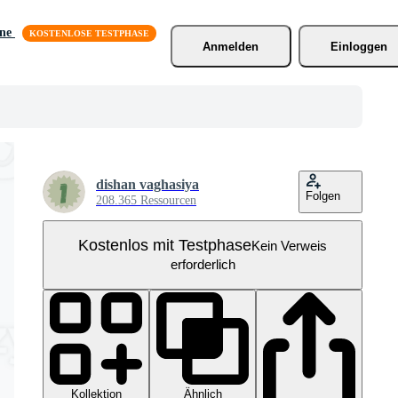
äne
Anmelden
Einloggen
dishan vaghasiya
Folgen
208.365 Ressourcen
Kostenlos mit Testphase
Kein Verweis
erforderlich
Kollektion
Ähnlich