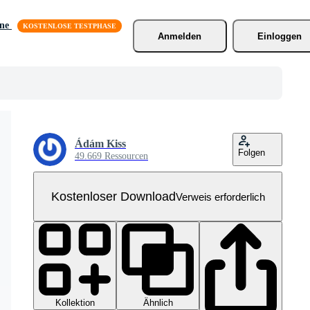
äne
Anmelden
Einloggen
Ádám Kiss
Folgen
49.669 Ressourcen
Kostenloser Download
Verweis erforderlich
Kollektion
Ähnlich