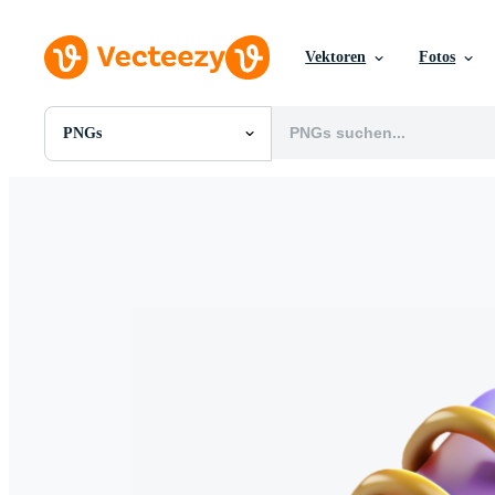
Vektoren
Fotos
PNGs
Alle Bilder
Fotos
PNGs
PSDs
SVGs
Vorlagen
Vektoren
Videos
Motion Graphics
Redaktionelle Bilder
Redaktionelle Ereignisse