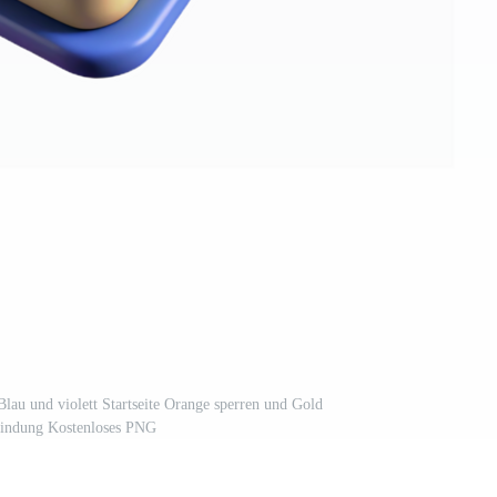
Blau und violett Startseite Orange sperren und Gold
Bindung Kostenloses PNG