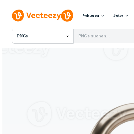
Vektoren
Fotos
PNGs
Alle Bilder
Fotos
PNGs
PSDs
SVGs
Vorlagen
Vektoren
Videos
Motion Graphics
Redaktionelle Bilder
Redaktionelle Ereignisse