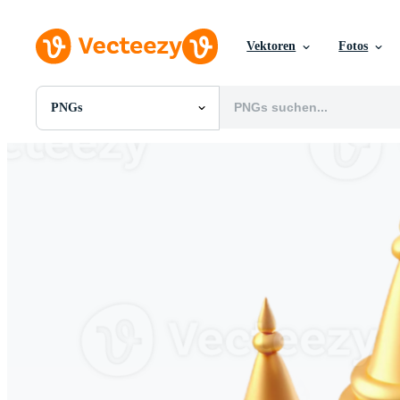
Vektoren
Fotos
PNGs
Alle Bilder
Fotos
PNGs
PSDs
SVGs
Vorlagen
Vektoren
Videos
Motion Graphics
Redaktionelle Bilder
Redaktionelle Ereignisse