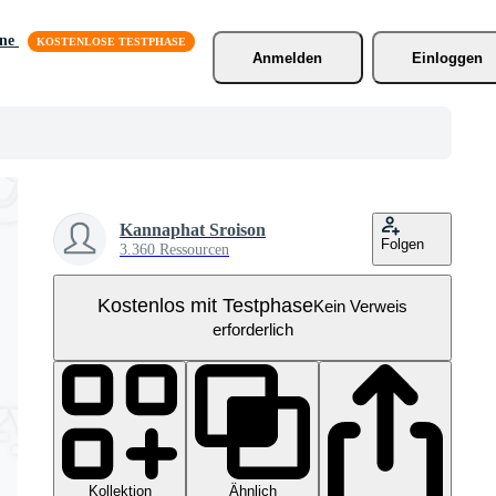
äne
Anmelden
Einloggen
Kannaphat Sroison
Folgen
3.360 Ressourcen
Kostenlos mit Testphase
Kein Verweis
erforderlich
Kollektion
Ähnlich