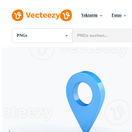
Vektoren
Fotos
PNGs
Alle Bilder
Fotos
PNGs
PSDs
SVGs
Vorlagen
Vektoren
Videos
Motion Graphics
Redaktionelle Bilder
Redaktionelle Ereignisse