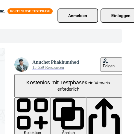
äne
Anmelden
Einloggen
Anuchet Phakhunthod
Folgen
15.659 Ressourcen
Kostenlos mit Testphase
Kein Verweis
erforderlich
Kollektion
Ähnlich