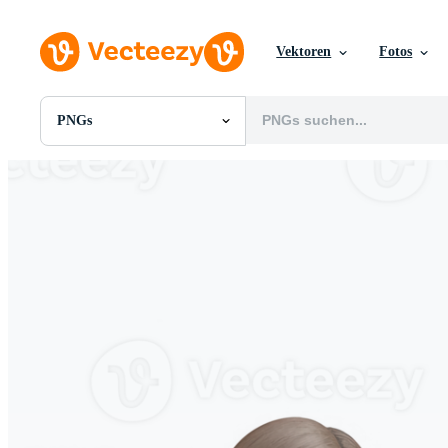
Vektoren
Fotos
PNGs
Alle Bilder
Fotos
PNGs
PSDs
SVGs
Vorlagen
Vektoren
Videos
Motion Graphics
Redaktionelle Bilder
Redaktionelle Ereignisse