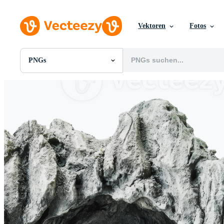
Vektoren
Fotos
PNGs
Alle Bilder
Fotos
PNGs
PSDs
SVGs
Vorlagen
Vektoren
Videos
Motion Graphics
Redaktionelle Bilder
Redaktionelle Ereignisse