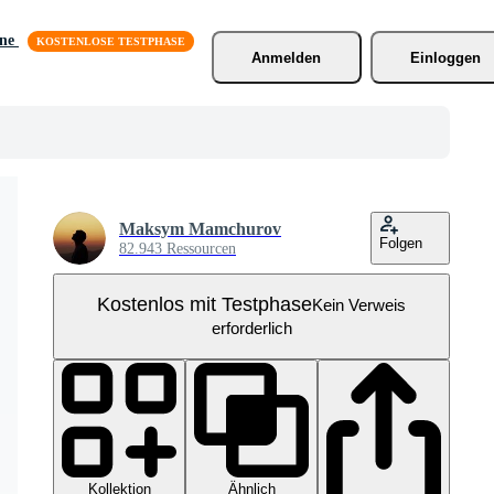
äne
Anmelden
Einloggen
Maksym Mamchurov
Folgen
82.943 Ressourcen
Kostenlos mit Testphase
Kein Verweis
erforderlich
Kollektion
Ähnlich