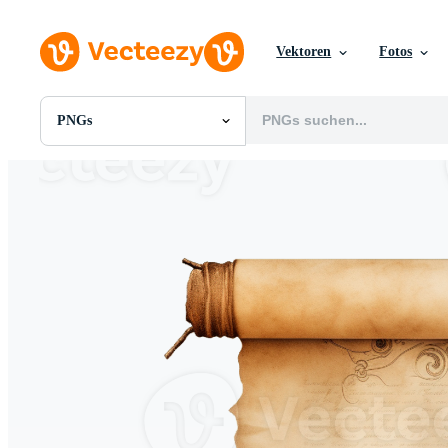
Vektoren
Fotos
PNGs
Alle Bilder
Fotos
PNGs
PSDs
SVGs
Vorlagen
Vektoren
Videos
Motion Graphics
Redaktionelle Bilder
Redaktionelle Ereignisse