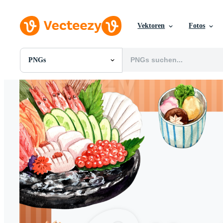
Vektoren
Fotos
PNGs
Alle Bilder
Fotos
PNGs
PSDs
SVGs
Vorlagen
Vektoren
Videos
Motion Graphics
Redaktionelle Bilder
Redaktionelle Ereignisse