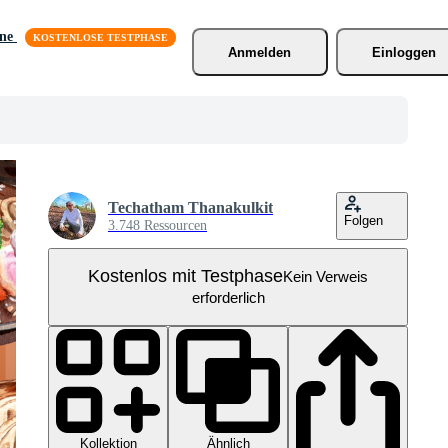
äne
Anmelden
Einloggen
Techatham Thanakulkit
Folgen
3.748 Ressourcen
Kostenlos mit Testphase
Kein Verweis
erforderlich
Kollektion
Ähnlich