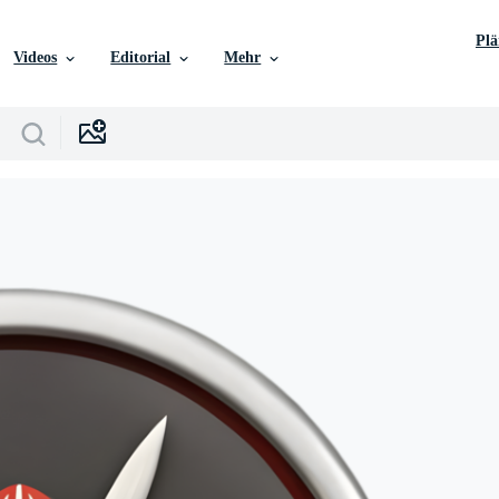
Pl
Videos
Editorial
Mehr