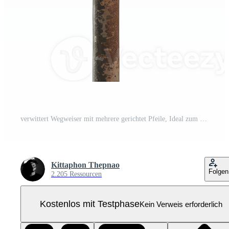
verwittert Wegweiser mit mehrere gerichtet Pfeile, Ideal zum vermitteln Auswahl, Richtung, und Abenteuer im Natur-Themen Projekte. Pro PNG
Kittaphon Thepnao
Folgen
2.205 Ressourcen
Kostenlos mit Testphase
Kein Verweis erforderlich