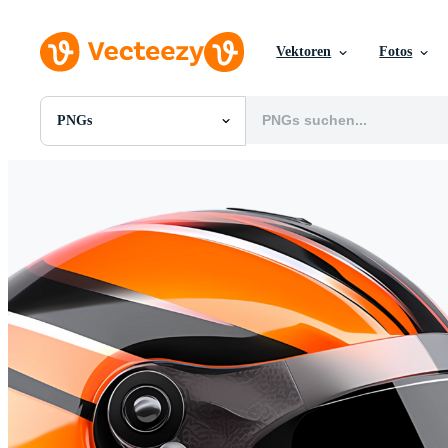
Vektoren
Fotos
PNGs
Alle Bilder
Fotos
PNGs
PSDs
SVGs
Vorlagen
Vektoren
Videos
Motion Graphics
Redaktionelle Bilder
Redaktionelle Ereignisse